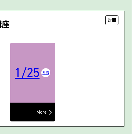
対面
講座
1/25
SUN
More