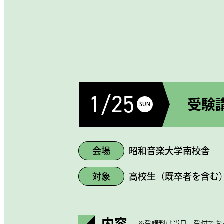
1/25
受験
SUN
会場
昭和音楽大学南校舎
対象
高校生（既卒者を含む
内容
※受講料は当日、受付でお